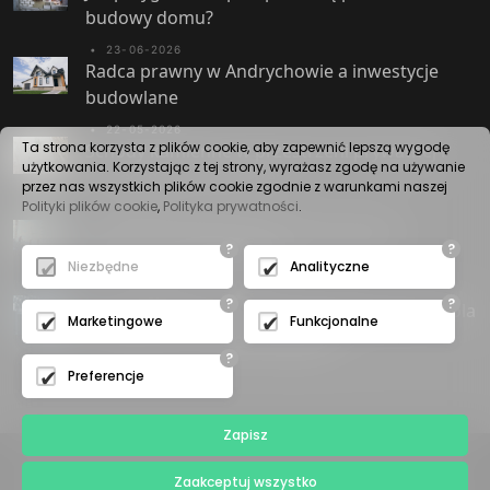
budowy domu?
•
23-06-2026
Radca prawny w Andrychowie a inwestycje
budowlane
•
22-05-2026
Ta strona korzysta z plików cookie, aby zapewnić lepszą wygodę
Schody kamienne w przestrzeni prywatnej i
użytkowania. Korzystając z tej strony, wyrażasz zgodę na używanie
użyteczności publicznej
przez nas wszystkich plików cookie zgodnie z warunkami naszej
Polityki plików cookie
,
Polityka prywatności
.
•
30-04-2026
Druk 3D w budownictwie betonowym i
?
?
konstrukcji żelbetowych
Niezbędne
Analityczne
•
29-04-2026
?
?
Istota elektrolitycznego nakładania cynku i rola
Marketingowe
Funkcjonalne
zabezpieczeń antykorozyjnych
?
Preferencje
Zapisz
Zaakceptuj wszystko
© Copyright
Poradnik Branżowy Biznes 2023 - 2026
.