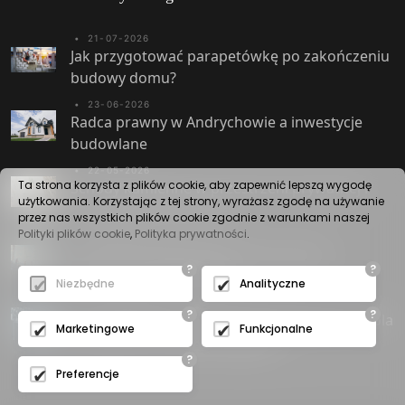
•
21-07-2026
Jak przygotować parapetówkę po zakończeniu
budowy domu?
•
23-06-2026
Radca prawny w Andrychowie a inwestycje
budowlane
•
22-05-2026
Ta strona korzysta z plików cookie, aby zapewnić lepszą wygodę
Schody kamienne w przestrzeni prywatnej i
użytkowania. Korzystając z tej strony, wyrażasz zgodę na używanie
użyteczności publicznej
przez nas wszystkich plików cookie zgodnie z warunkami naszej
Polityki plików cookie
,
Polityka prywatności
.
•
30-04-2026
Druk 3D w budownictwie betonowym i
?
?
konstrukcji żelbetowych
Niezbędne
Analityczne
•
29-04-2026
?
?
Istota elektrolitycznego nakładania cynku i rola
Marketingowe
Funkcjonalne
zabezpieczeń antykorozyjnych
?
Preferencje