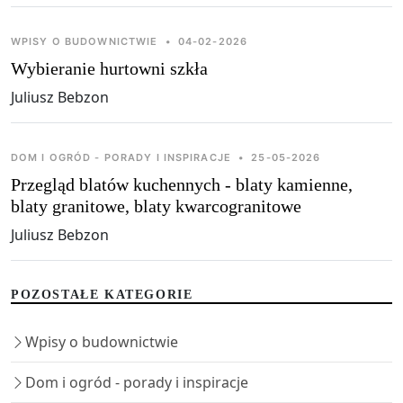
WPISY O BUDOWNICTWIE
•
04-02-2026
Wybieranie hurtowni szkła
Juliusz Bebzon
DOM I OGRÓD - PORADY I INSPIRACJE
•
25-05-2026
Przegląd blatów kuchennych - blaty kamienne,
blaty granitowe, blaty kwarcogranitowe
Juliusz Bebzon
POZOSTAŁE KATEGORIE
Wpisy o budownictwie
Dom i ogród - porady i inspiracje