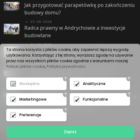
Jak przygotować parapetówkę po zakończeniu
budowy domu?
•
23-06-2026
Radca prawny w Andrychowie a inwestycje
budowlane
•
22-05-2026
Ta strona korzysta z plików cookie, aby zapewnić lepszą wygodę
Schody kamienne w przestrzeni prywatnej i
użytkowania. Korzystając z tej strony, wyrażasz zgodę na używanie
użyteczności publicznej
przez nas wszystkich plików cookie zgodnie z warunkami naszej
Polityki plików cookie
,
Polityka prywatności
.
•
30-04-2026
Druk 3D w budownictwie betonowym i
?
?
konstrukcji żelbetowych
Niezbędne
Analityczne
•
29-04-2026
?
?
Istota elektrolitycznego nakładania cynku i rola
Marketingowe
Funkcjonalne
zabezpieczeń antykorozyjnych
?
Preferencje
Zapisz