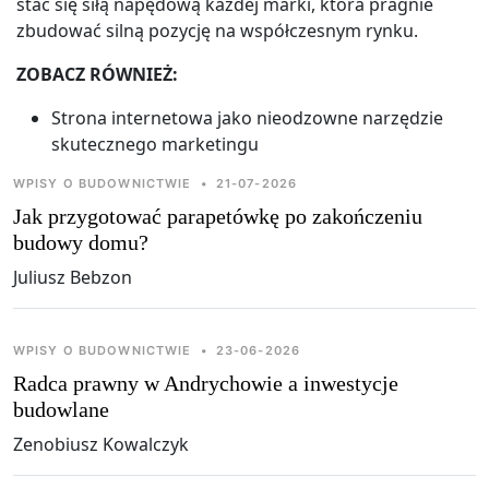
stać się siłą napędową każdej marki, która pragnie
zbudować silną pozycję na współczesnym rynku.
ZOBACZ RÓWNIEŻ:
Strona internetowa jako nieodzowne narzędzie
skutecznego marketingu
WPISY O BUDOWNICTWIE
•
21-07-2026
Jak przygotować parapetówkę po zakończeniu
budowy domu?
Juliusz Bebzon
WPISY O BUDOWNICTWIE
•
23-06-2026
Radca prawny w Andrychowie a inwestycje
budowlane
Zenobiusz Kowalczyk